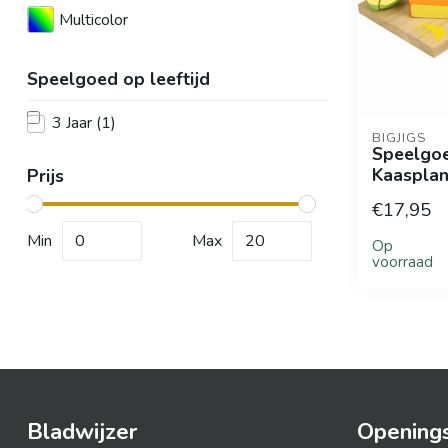
Multicolor
Speelgoed op leeftijd
3 Jaar
(1)
BIGJIGS
Speelgoe
Kaasplan
Prijs
€17,95
Min
Max
Op
voorraad
Bladwijzer
Openings