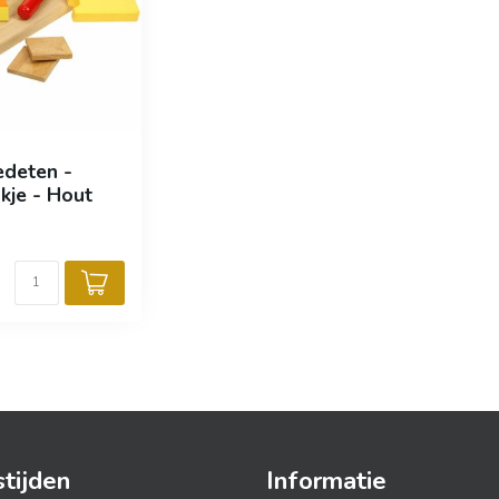
deten -
kje - Hout
tijden
Informatie