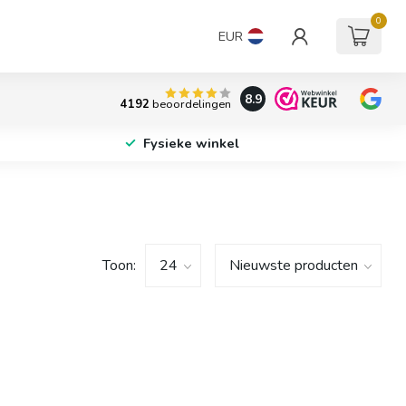
0
EUR
8.9
4192
beoordelingen
Fysieke winkel
Toon: