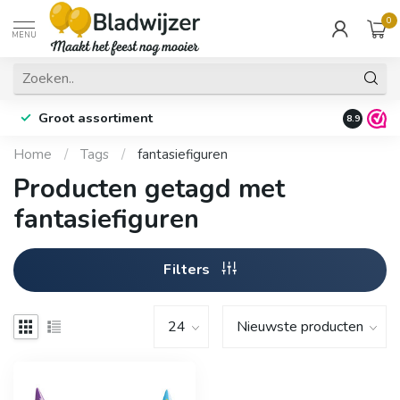
0
MENU
Groot assortiment
Fysieke 
8.9
Home
/
Tags
/
fantasiefiguren
Producten getagd met
fantasiefiguren
Filters