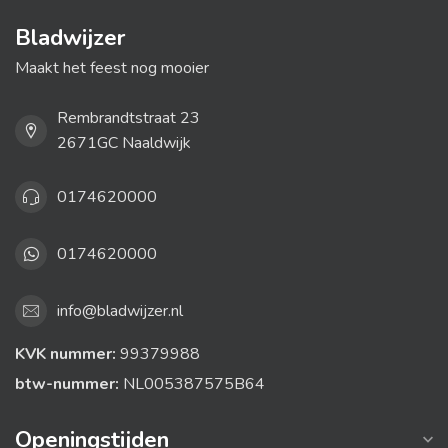
Bladwijzer
Maakt het feest nog mooier
Rembrandtstraat 23
2671GC Naaldwijk
0174620000
0174620000
info@bladwijzer.nl
KVK nummer:
99379988
btw-nummer:
NL005387575B64
Openingstijden