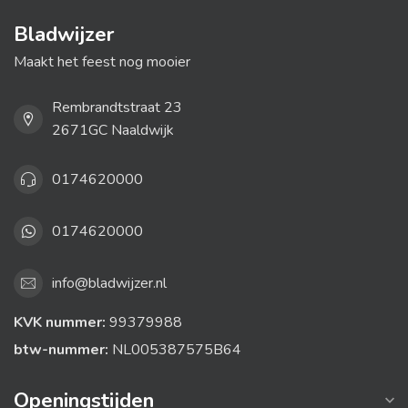
Bladwijzer
Maakt het feest nog mooier
Rembrandtstraat 23
2671GC Naaldwijk
0174620000
0174620000
info@bladwijzer.nl
KVK nummer:
99379988
btw-nummer:
NL005387575B64
Openingstijden