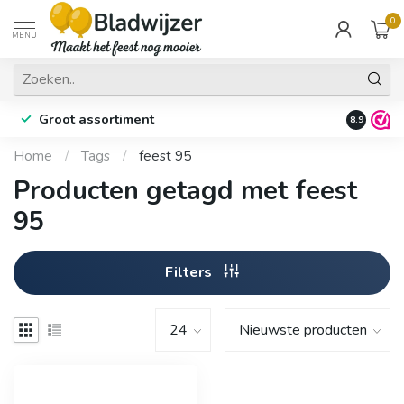
0
MENU
Groot assortiment
Fysieke 
8.9
Home
/
Tags
/
feest 95
Producten getagd met feest
95
Filters