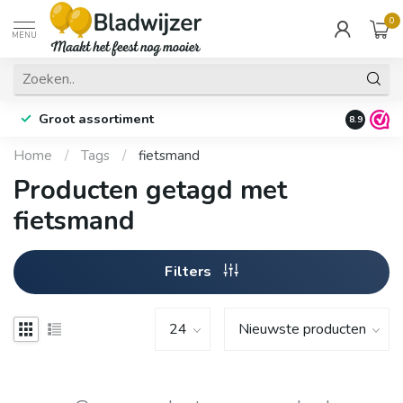
0
MENU
Groot assortiment
Fysieke 
8.9
Home
/
Tags
/
fietsmand
Producten getagd met
fietsmand
Filters