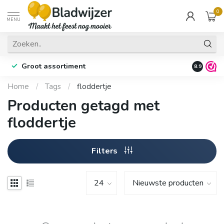
0
MENU
Groot assortiment
Fysieke 
8.9
Home
/
Tags
/
floddertje
Producten getagd met
floddertje
Filters