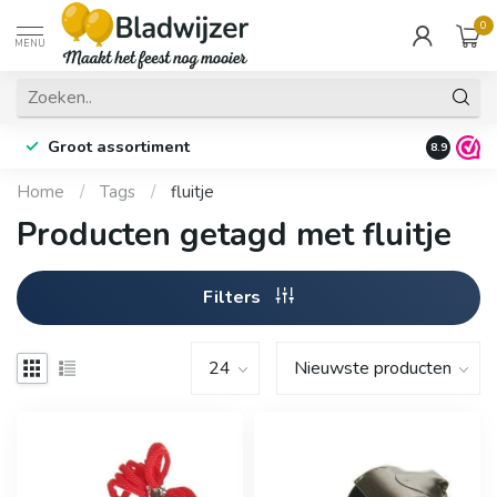
0
MENU
Groot assortiment
Fysieke 
8.9
Home
/
Tags
/
fluitje
Producten getagd met fluitje
Filters