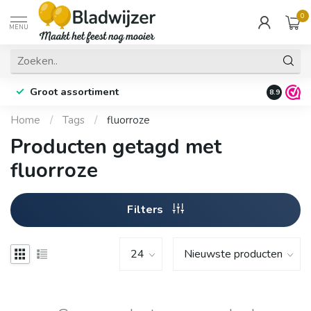
0
MENU
Groot assortiment
Fysieke 
8.9
Home
/
Tags
/
fluorroze
Producten getagd met
fluorroze
Filters