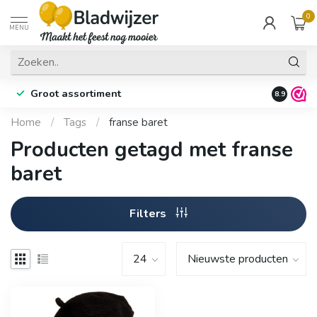
0
MENU
Groot assortiment
Fysieke 
8.9
Home
/
Tags
/
franse baret
Producten getagd met franse
baret
Filters