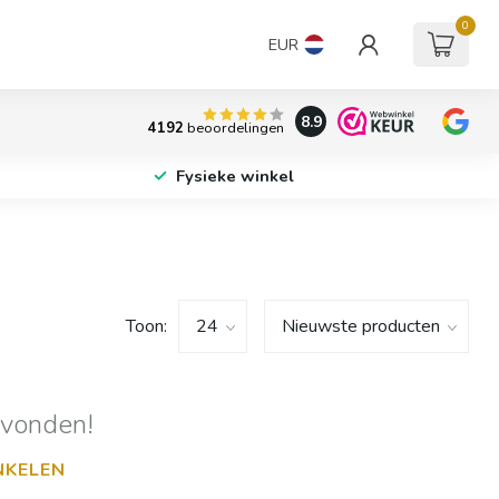
0
EUR
8.9
4192
beoordelingen
Fysieke winkel
Toon:
evonden!
NKELEN