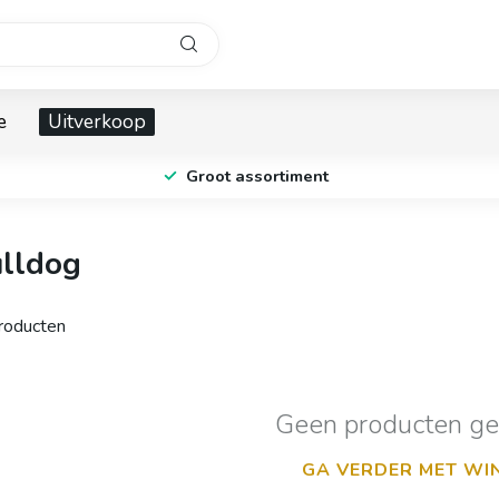
e
Uitverkoop
Groot assortiment
ulldog
oducten
Geen producten g
GA VERDER MET WI