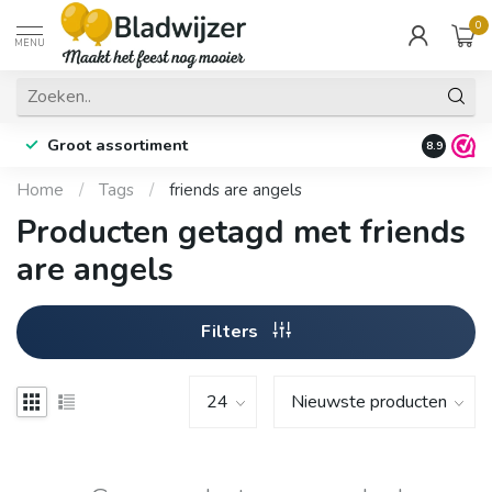
0
MENU
Groot assortiment
Fysieke 
8.9
Home
/
Tags
/
friends are angels
Producten getagd met friends
are angels
Filters