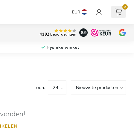
0
EUR
8.9
4192
beoordelingen
Fysieke winkel
Toon:
evonden!
NKELEN