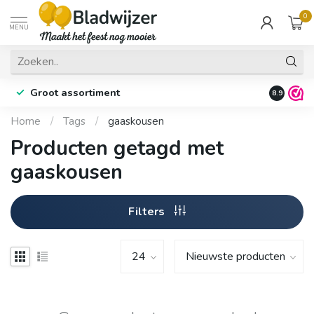
0
MENU
Groot assortiment
Fysieke 
8.9
Home
/
Tags
/
gaaskousen
Producten getagd met
gaaskousen
Filters