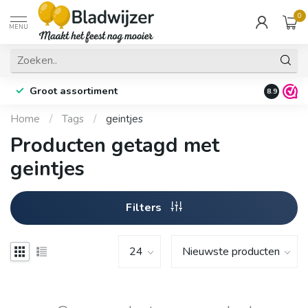
0
MENU
Groot assortiment
Fysieke 
8.9
Home
/
Tags
/
geintjes
Producten getagd met
geintjes
Filters