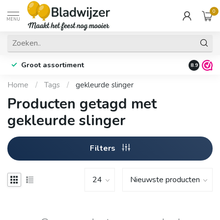
0
MENU
Groot assortiment
Fysieke 
8.9
Home
/
Tags
/
gekleurde slinger
Producten getagd met
gekleurde slinger
Filters