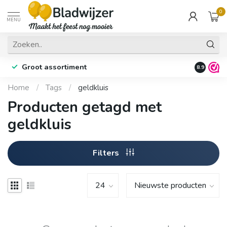
0
MENU
Groot assortiment
Fysieke 
8.9
Home
/
Tags
/
geldkluis
Producten getagd met
geldkluis
Filters