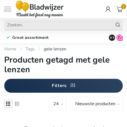
0
MENU
Groot assortiment
Fysieke 
8.9
Home
/
Tags
/
gele lenzen
Producten getagd met gele
lenzen
Filters