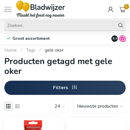
0
MENU
Groot assortiment
Fysieke 
8.9
Home
/
Tags
/
gele oker
Producten getagd met gele
oker
Filters