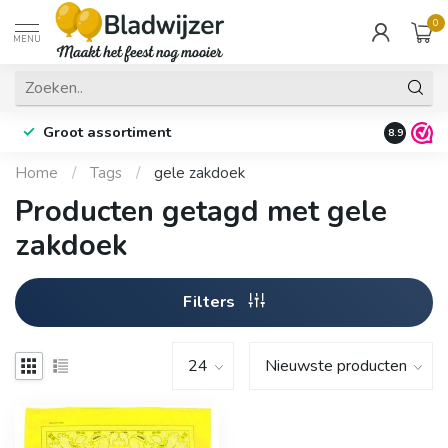
0
MENU
Groot assortiment
Fysieke 
8.9
Home
/
Tags
/
gele zakdoek
Producten getagd met gele
zakdoek
Filters