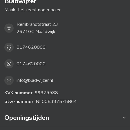
Bladwijzer
Maakt het feest nog mooier
Rembrandtstraat 23
2671GC Naaldwijk
0174620000
0174620000
info@bladwijzer.nl
KVK nummer:
99379988
btw-nummer:
NL005387575B64
Openingstijden