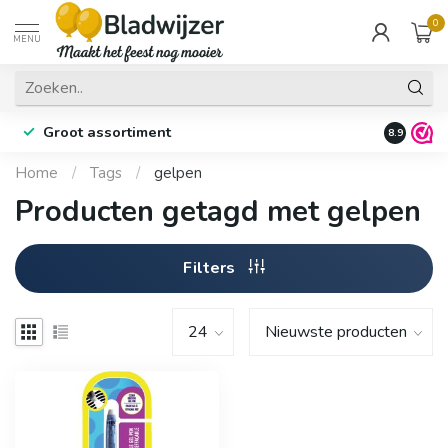
0
MENU
Groot assortiment
Fysieke 
8.9
Home
/
Tags
/
gelpen
Producten getagd met gelpen
Filters