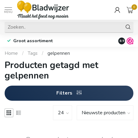
0
MENU
Groot assortiment
Fysieke 
8.9
Home
/
Tags
/
gelpennen
Producten getagd met
gelpennen
Filters