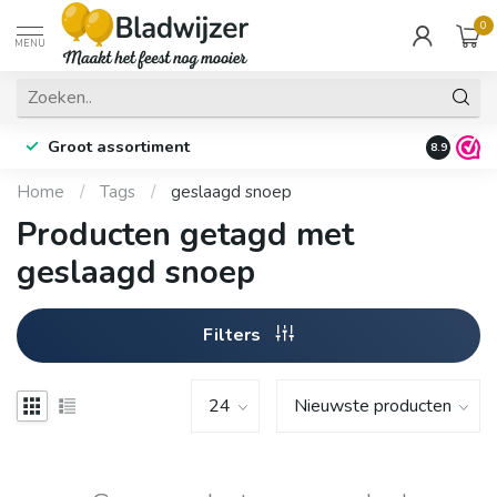
0
MENU
Groot assortiment
Fysieke 
8.9
Home
/
Tags
/
geslaagd snoep
Producten getagd met
geslaagd snoep
Filters