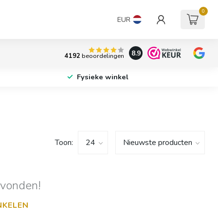
0
EUR
8.9
4192
beoordelingen
Fysieke winkel
Toon:
evonden!
NKELEN