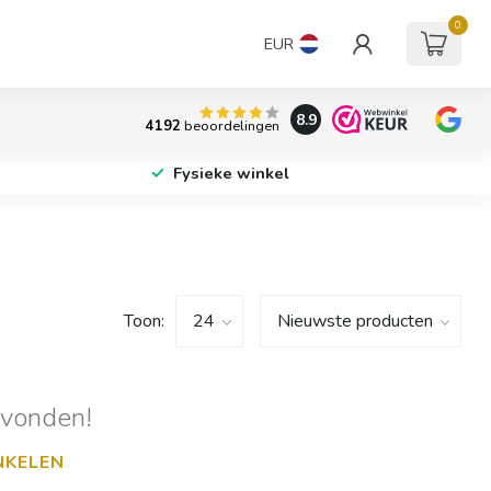
0
EUR
8.9
4192
beoordelingen
Fysieke winkel
Toon:
evonden!
NKELEN