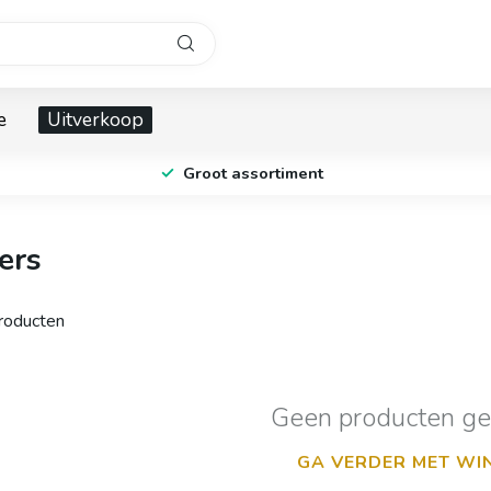
e
Uitverkoop
Groot assortiment
ers
oducten
Geen producten g
GA VERDER MET WI