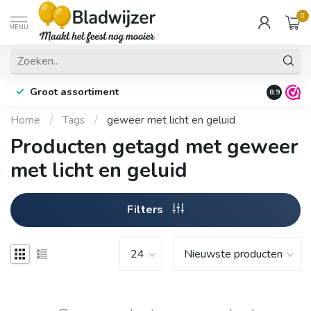
0
MENU
Groot assortiment
Fysieke 
8.9
Home
/
Tags
/
geweer met licht en geluid
Producten getagd met geweer
met licht en geluid
Filters