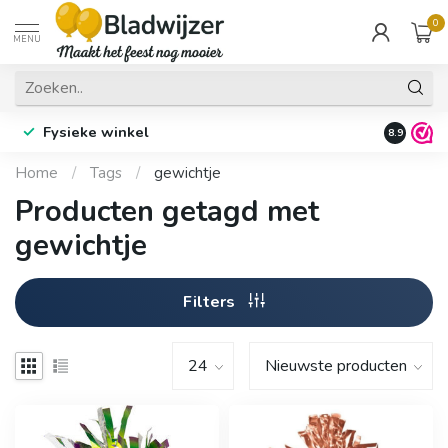
0
MENU
Fysieke winkel
8.9
Home
/
Tags
/
gewichtje
Producten getagd met
gewichtje
Filters