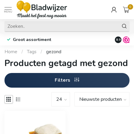
0
MENU
Groot assortiment
Fysieke 
8.9
Home
/
Tags
/
gezond
Producten getagd met gezond
Filters