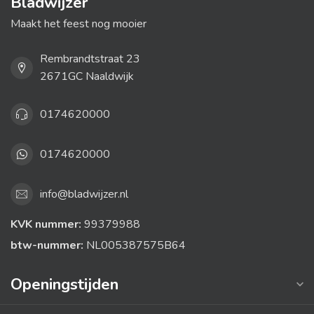
Bladwijzer
Maakt het feest nog mooier
Rembrandtstraat 23
2671GC Naaldwijk
0174620000
0174620000
info@bladwijzer.nl
KVK nummer:
99379988
btw-nummer:
NL005387575B64
Openingstijden