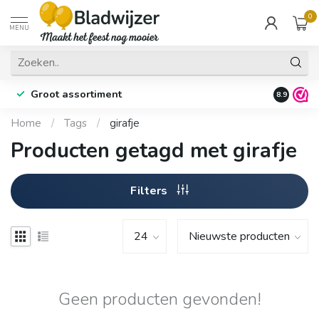
0
MENU
Groot assortiment
Fysieke 
8.9
Home
/
Tags
/
girafje
Producten getagd met girafje
Filters
Geen producten gevonden!