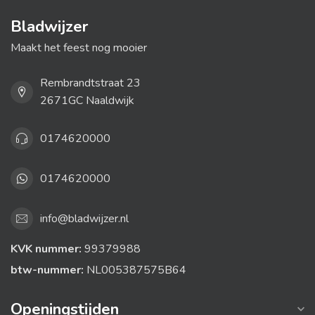
Bladwijzer
Maakt het feest nog mooier
Rembrandtstraat 23
2671GC Naaldwijk
0174620000
0174620000
info@bladwijzer.nl
KVK nummer:
99379988
btw-nummer:
NL005387575B64
Openingstijden