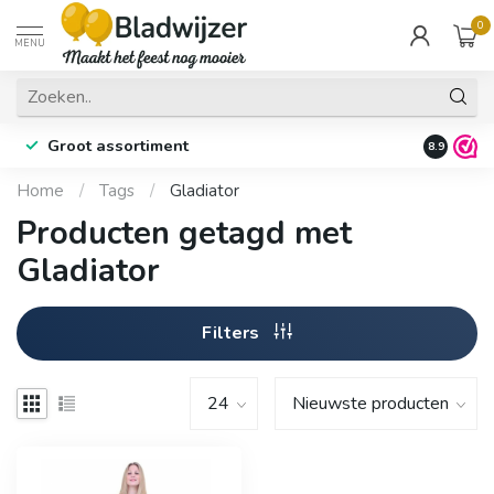
0
MENU
Groot assortiment
Fysieke 
8.9
Home
/
Tags
/
Gladiator
Producten getagd met
Gladiator
Filters