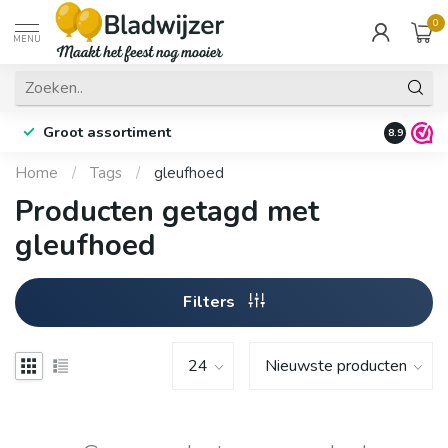
0
MENU
Groot assortiment
Fysieke 
8.9
Home
/
Tags
/
gleufhoed
Producten getagd met
gleufhoed
Filters