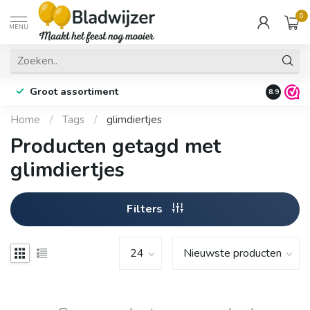
0
MENU
Groot assortiment
Fysieke 
8.9
Home
/
Tags
/
glimdiertjes
Producten getagd met
glimdiertjes
Filters