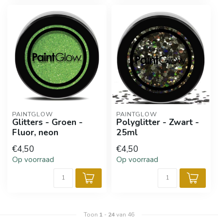
PAINTGLOW
PAINTGLOW
Glitters - Groen -
Polyglitter - Zwart -
Fluor, neon
25ml
€4,50
€4,50
Op voorraad
Op voorraad
Toon
1
-
24
van 46