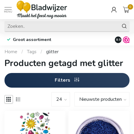
0
MENU
Groot assortiment
Fysieke 
8.9
Home
/
Tags
/
glitter
Producten getagd met glitter
Filters