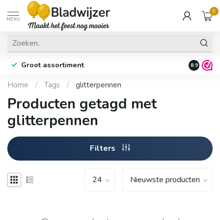
0
MENU
Groot assortiment
Fysieke 
8.9
Home
/
Tags
/
glitterpennen
Producten getagd met
glitterpennen
Filters