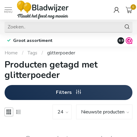
0
MENU
Groot assortiment
Fysieke 
8.9
Home
/
Tags
/
glitterpoeder
Producten getagd met
glitterpoeder
Filters