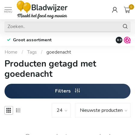
0
MENU
Groot assortiment
Fysieke 
8.9
Home
/
Tags
/
goedenacht
Producten getagd met
goedenacht
Filters