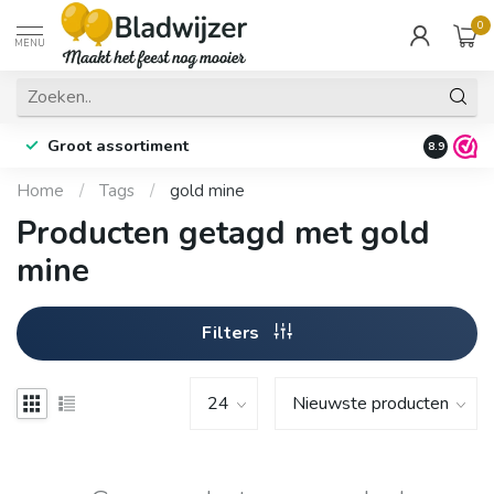
0
MENU
Groot assortiment
Fysieke 
8.9
Home
/
Tags
/
gold mine
Producten getagd met gold
mine
Filters