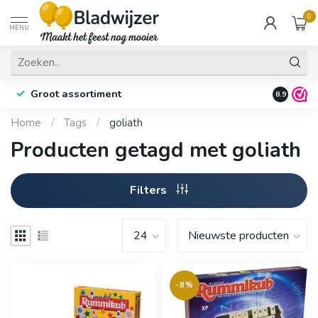
0
MENU
Groot assortiment
Fysieke 
8.9
Home
/
Tags
/
goliath
Producten getagd met goliath
Filters
-8%