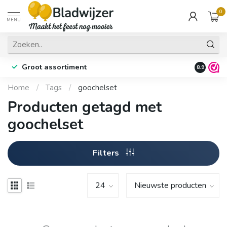
0
MENU
Groot assortiment
Fysieke 
8.9
Home
/
Tags
/
goochelset
Producten getagd met
goochelset
Filters