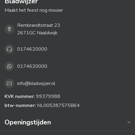
Bladwijzer
Maakt het feest nog mooier
Rembrandtstraat 23
2671GC Naaldwijk
0174620000
0174620000
info@bladwijzer.nl
KVK nummer:
99379988
btw-nummer:
NL005387575B64
Openingstijden