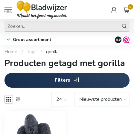
0
MENU
Groot assortiment
Fysieke 
8.9
Home
/
Tags
/
gorilla
Producten getagd met gorilla
Filters