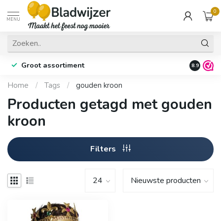
0
MENU
Groot assortiment
Fysieke 
8.9
Home
/
Tags
/
gouden kroon
Producten getagd met gouden
kroon
Filters