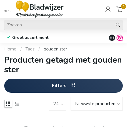
0
MENU
Groot assortiment
Fysieke 
8.9
Home
/
Tags
/
gouden ster
Producten getagd met gouden
ster
Filters