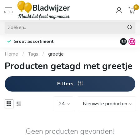
0
MENU
Groot assortiment
Fysieke 
8.9
Home
/
Tags
/
greetje
Producten getagd met greetje
Filters
Geen producten gevonden!