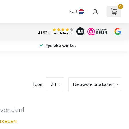
0
EUR
8.9
4192
beoordelingen
Fysieke winkel
Toon:
evonden!
NKELEN