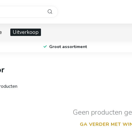
e
Uitverkoop
Groot assortiment
or
oducten
Geen producten g
GA VERDER MET WI