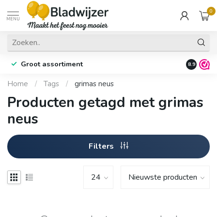
0
MENU
Groot assortiment
Fysieke 
8.9
Home
/
Tags
/
grimas neus
Producten getagd met grimas
neus
Filters