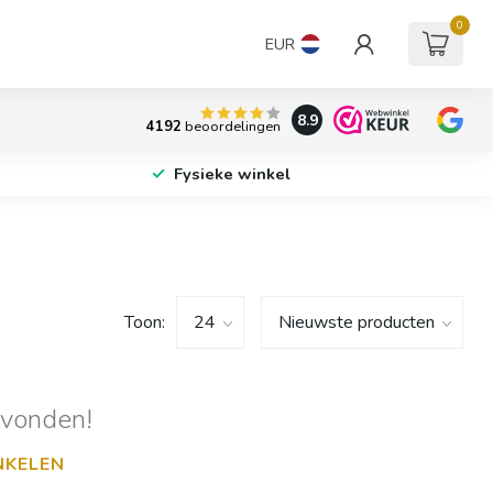
0
EUR
8.9
4192
beoordelingen
Fysieke winkel
Toon:
evonden!
NKELEN