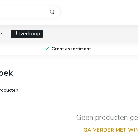
e
Uitverkoop
Groot assortiment
oek
oducten
Geen producten g
GA VERDER MET WI