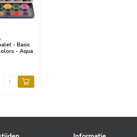
R
alet - Basic
colors - Aqua
tijden
Informatie