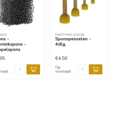
MAS
PARTYXPLOSION
ns -
Sponspenselen -
minkspons -
4dlg.
ppelspons
95
€4,50
Op
rraad
voorraad