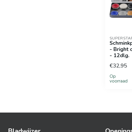
SUPERSTA
Schminkp
- Bright 
- 12dlg.
€32,95
Op
voorraad
Bladwijzer
Openings