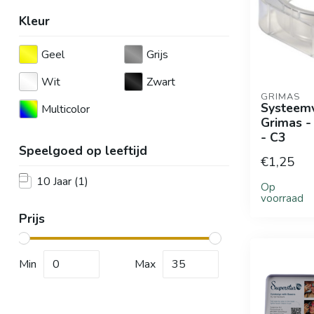
Kleur
Geel
Grijs
Wit
Zwart
GRIMAS
Systeemv
Multicolor
Grimas -
- C3
Speelgoed op leeftijd
€1,25
10 Jaar
(1)
Op
voorraad
Prijs
Min
Max