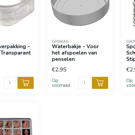
GRIMAS
GRI
erpakking -
Waterbakje - Voor
Spo
 Transparant
het afspoelen van
Sch
penselen
Sti
€2,95
€2,
Op
Op
voorraad
voo