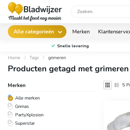
Merken
Klantenservic
Alle categorieën
Snelle levering
Home
/
Tags
/
grimeren
Producten getagd met grimeren
5
Pr
Merken
Alle merken
Grimas
PartyXplosion
Superstar