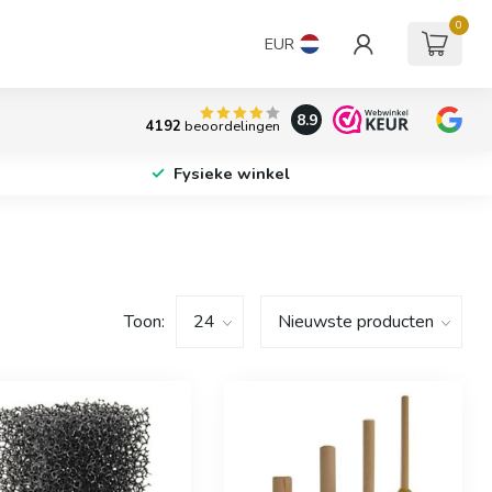
0
EUR
8.9
4192
beoordelingen
Fysieke winkel
Toon: