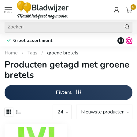
0
MENU
Groot assortiment
Fysieke 
8.9
Home
/
Tags
/
groene bretels
Producten getagd met groene
bretels
Filters