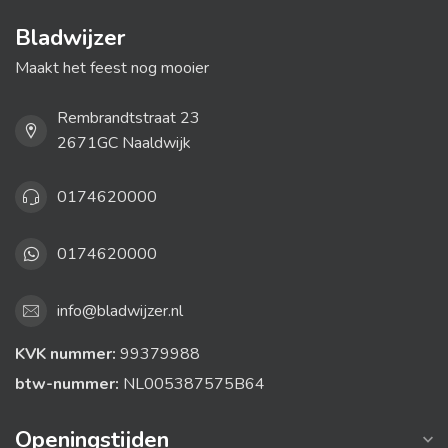
Bladwijzer
Maakt het feest nog mooier
Rembrandtstraat 23
2671GC Naaldwijk
0174620000
0174620000
info@bladwijzer.nl
KVK nummer:
99379988
btw-nummer:
NL005387575B64
Openingstijden