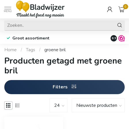
0
MENU
Groot assortiment
Fysieke 
8.9
Home
/
Tags
/
groene bril
Producten getagd met groene
bril
Filters