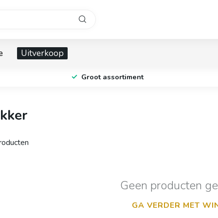
e
Uitverkoop
Groot assortiment
kker
oducten
Geen producten g
GA VERDER MET WI