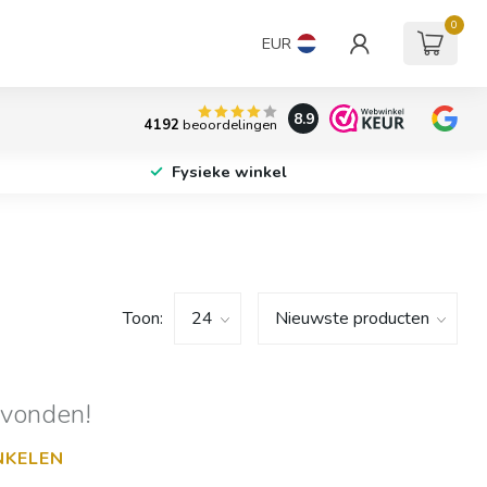
0
EUR
8.9
4192
beoordelingen
Fysieke winkel
Toon:
evonden!
NKELEN