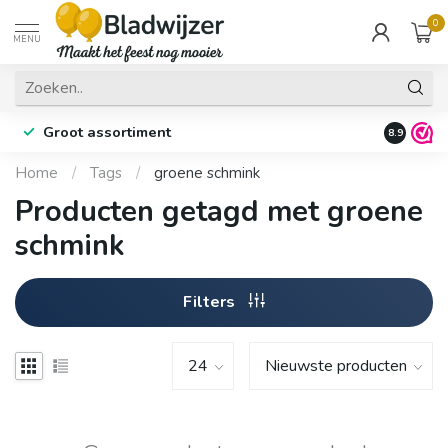
0
MENU
Groot assortiment
Fysieke 
8.9
Home
/
Tags
/
groene schmink
Producten getagd met groene
schmink
Filters