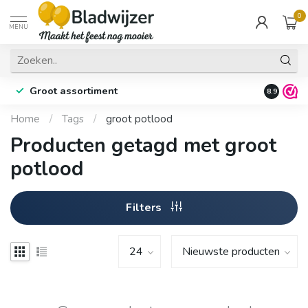
0
MENU
Groot assortiment
Fysieke 
8.9
Home
/
Tags
/
groot potlood
Producten getagd met groot
potlood
Filters